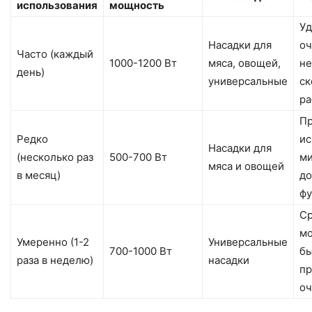
использования
мощность
Уд
Насадки для
оч
Часто (каждый
1000-1200 Вт
мяса, овощей,
не
день)
универсальные
ск
ра
Пр
Редко
ис
Насадки для
(несколько раз
500-700 Вт
м
мяса и овощей
в месяц)
до
фу
Ср
мо
Умеренно (1-2
Универсальные
700-1000 Вт
б
раза в неделю)
насадки
пр
оч