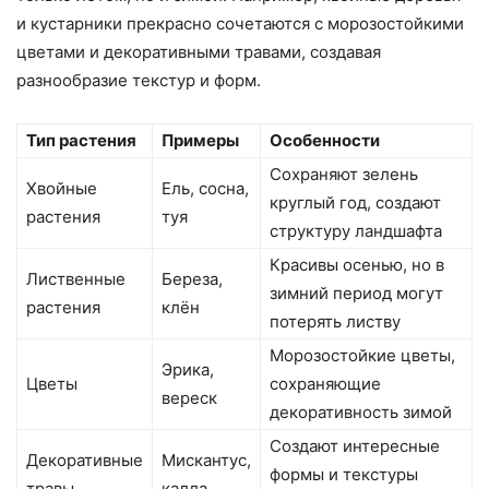
и кустарники прекрасно сочетаются с морозостойкими
цветами и декоративными травами, создавая
разнообразие текстур и форм.
Тип растения
Примеры
Особенности
Сохраняют зелень
Хвойные
Ель, сосна,
круглый год, создают
растения
туя
структуру ландшафта
Красивы осенью, но в
Лиственные
Береза,
зимний период могут
растения
клён
потерять листву
Морозостойкие цветы,
Эрика,
Цветы
сохраняющие
вереск
декоративность зимой
Создают интересные
Декоративные
Мискантус,
формы и текстуры
травы
калла