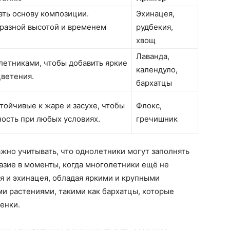
ть основу композиции.
Эхинацея,
 разной высотой и временем
рудбекия,
хвощ
Лаванда,
летниками, чтобы добавить яркие
календуло,
цветения.
бархатцы
тойчивые к жаре и засухе, чтобы
Флокс,
ность при любых условиях.
гречишник
жно учитывать, что однолетники могут заполнять
азие в моменты, когда многолетники ещё не
я и эхинацея, обладая яркими и крупными
ми растениями, такими как бархатцы, которые
енки.