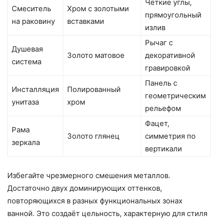
Чёткие углы,
Смеситель
Хром с золотыми
прямоугольный
на раковину
вставками
излив
Рычаг с
Душевая
Золото матовое
декоративной
система
гравировкой
Панель с
Инсталляция
Полированный
геометрическим
унитаза
хром
рельефом
Фацет,
Рама
Золото глянец
симметрия по
зеркала
вертикали
Избегайте чрезмерного смешения металлов.
Достаточно двух доминирующих оттенков,
повторяющихся в разных функциональных зонах
ванной. Это создаёт цельность, характерную для стиля