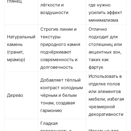
глянец
лёгкости и
где нужно
воздушности
усилить эффект
минимализма
Строгие линии и
Отлично
Натуральный
текстуры
подходит для
камень
природного камня
столешниц или
(гранит,
подчёркивают
акцентных зон,
мрамор)
современность и
таких как
долговечность
фартук
Использовать в
Добавляет тёплый
отделке полов
контраст холодным
или элементов
Дерево
чёрным и белым
мебели, избегая
тонам, создавая
чрезмерной
гармонию
декоративности
Гладкая
поверхность с
Идеально для