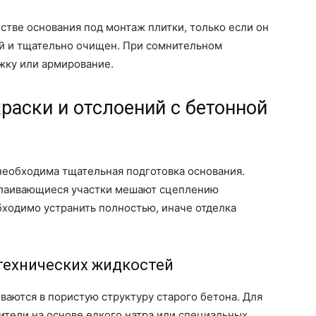
стве основания под монтаж плитки, только если он
ий и тщательно очищен. При сомнительном
жку или армирование.
краски и отслоений с бетонной
необходима тщательная подготовка основания.
тслаивающиеся участки мешают сцеплению
бходимо устранить полностью, иначе отделка
технических жидкостей
ваются в пористую структуру старого бетона. Для
ители на основе едкого натра или специальных