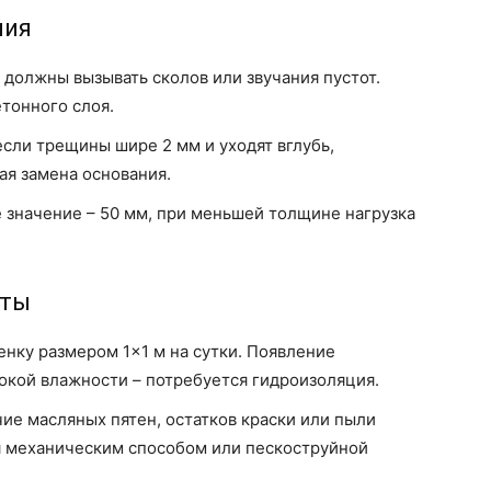
ния
 должны вызывать сколов или звучания пустот.
етонного слоя.
сли трещины шире 2 мм и уходят вглубь,
я замена основания.
значение – 50 мм, при меньшей толщине нагрузка
оты
нку размером 1×1 м на сутки. Появление
сокой влажности – потребуется гидроизоляция.
ие масляных пятен, остатков краски или пыли
я механическим способом или пескоструйной