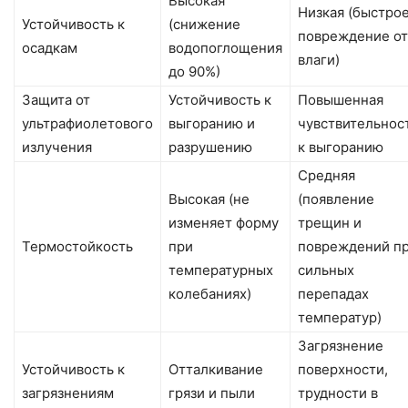
Высокая
Низкая (быстро
Устойчивость к
(снижение
повреждение от
осадкам
водопоглощения
влаги)
до 90%)
Защита от
Устойчивость к
Повышенная
ультрафиолетового
выгоранию и
чувствительнос
излучения
разрушению
к выгоранию
Средняя
Высокая (не
(появление
изменяет форму
трещин и
Термостойкость
при
повреждений п
температурных
сильных
колебаниях)
перепадах
температур)
Загрязнение
Устойчивость к
Отталкивание
поверхности,
загрязнениям
грязи и пыли
трудности в