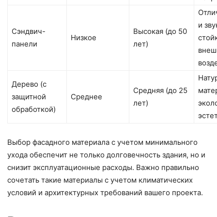
Отли
и зв
Сэндвич-
Высокая (до 50
Низкое
стой
панели
лет)
внеш
возд
Нату
Дерево (с
Средняя (до 25
мате
защитной
Среднее
лет)
экол
обработкой)
эсте
Выбор фасадного материала с учетом минимального
ухода обеспечит не только долговечность здания, но и
снизит эксплуатационные расходы. Важно правильно
сочетать такие материалы с учетом климатических
условий и архитектурных требований вашего проекта.