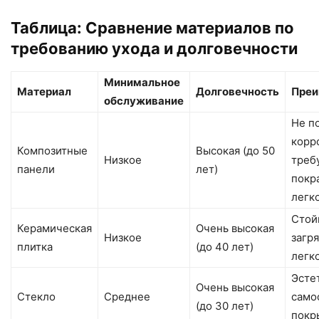
Таблица: Сравнение материалов по
требованию ухода и долговечности
Минимальное
Материал
Долговечность
Преи
обслуживание
Не п
корр
Композитные
Высокая (до 50
Низкое
треб
панели
лет)
покр
легк
Стой
Керамическая
Очень высокая
Низкое
загр
плитка
(до 40 лет)
легк
Эсте
Очень высокая
Стекло
Среднее
сам
(до 30 лет)
покр