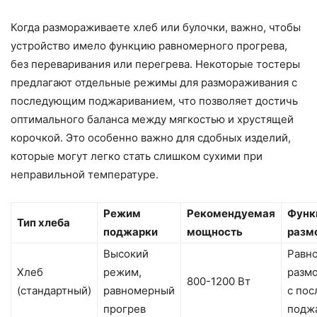
Когда размораживаете хлеб или булочки, важно, чтобы
устройство имело функцию равномерного прогрева,
без переваривания или перегрева. Некоторые тостеры
предлагают отдельные режимы для размораживания с
последующим поджариванием, что позволяет достичь
оптимального баланса между мягкостью и хрустящей
корочкой. Это особенно важно для сдобных изделий,
которые могут легко стать слишком сухими при
неправильной температуре.
Режим
Рекомендуемая
Функ
Тип хлеба
поджарки
мощность
разм
Высокий
Равн
Хлеб
режим,
разм
800-1200 Вт
(стандартный)
равномерный
с по
прогрев
подж