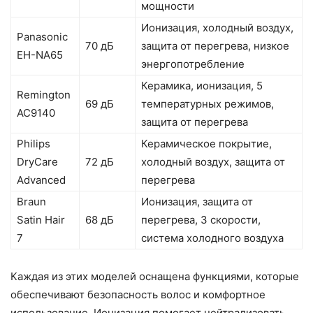
мощности
Ионизация, холодный воздух,
Panasonic
70 дБ
защита от перегрева, низкое
EH-NA65
энергопотребление
Керамика, ионизация, 5
Remington
69 дБ
температурных режимов,
AC9140
защита от перегрева
Philips
Керамическое покрытие,
DryCare
72 дБ
холодный воздух, защита от
Advanced
перегрева
Braun
Ионизация, защита от
Satin Hair
68 дБ
перегрева, 3 скорости,
7
система холодного воздуха
Каждая из этих моделей оснащена функциями, которые
обеспечивают безопасность волос и комфортное
использование. Ионизация помогает нейтрализовать