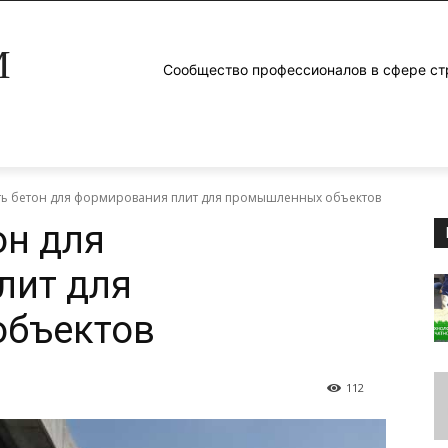
M
Сообщество профессионалов в сфере ст
ть бетон для формирования плит для промышленных объектов
он для
лит для
бъектов
112