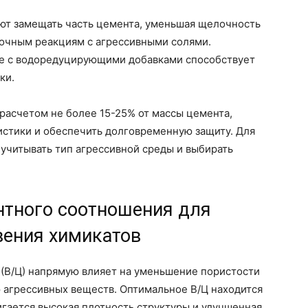
яют замещать часть цемента, уменьшая щелочность
очным реакциям с агрессивными солями.
се с водоредуцирующими добавками способствует
ки.
расчетом не более 15-25% от массы цемента,
истики и обеспечить долговременную защиту. Для
учитывать тип агрессивной среды и выбирать
тного соотношения для
ения химикатов
(В/Ц) напрямую влияет на уменьшение пористости
 агрессивных веществ. Оптимальное В/Ц находится
игается высокая плотность структуры и улучшенная