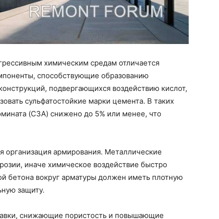
грессивным химическим средам отличается
омпоненты, способствующие образованию
конструкций, подвергающихся воздействию кислот,
овать сульфатостойкие марки цемента. В таких
мината (C3A) снижено до 5% или менее, что
я организация армирования. Металлические
озии, иначе химическое воздействие быстро
ой бетона вокруг арматуры должен иметь плотную
ную защиту.
бавки, снижающие пористость и повышающие