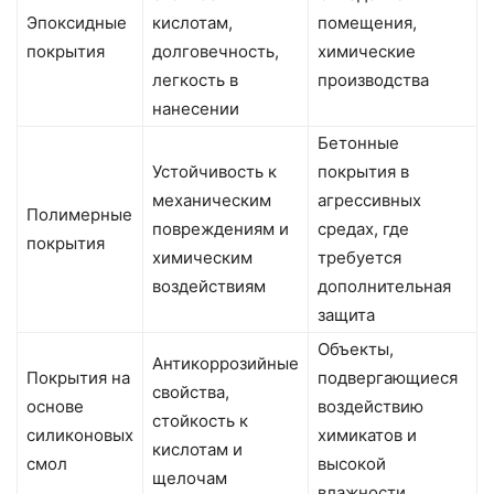
Эпоксидные
кислотам,
помещения,
покрытия
долговечность,
химические
легкость в
производства
нанесении
Бетонные
Устойчивость к
покрытия в
механическим
агрессивных
Полимерные
повреждениям и
средах, где
покрытия
химическим
требуется
воздействиям
дополнительная
защита
Объекты,
Антикоррозийные
Покрытия на
подвергающиеся
свойства,
основе
воздействию
стойкость к
силиконовых
химикатов и
кислотам и
смол
высокой
щелочам
влажности