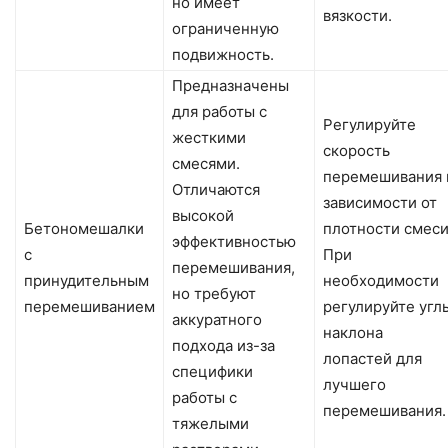
но имеет
вязкости.
ограниченную
подвижность.
Предназначены
для работы с
Регулируйте
жесткими
скорость
смесями.
перемешивания 
Отличаются
зависимости от
высокой
Бетономешалки
плотности смеси
эффективностью
с
При
перемешивания,
принудительным
необходимости
но требуют
перемешиванием
регулируйте угл
аккуратного
наклона
подхода из-за
лопастей для
специфики
лучшего
работы с
перемешивания.
тяжелыми