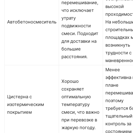
перемешивание,
высокой
что исключает
проходимос
утрату
Автобетоносмеситель
На небольш
подвижности
строительн
смеси. Подходит
площадках 
для доставки на
возникнуть
большие
трудности с
расстояния.
маневренно
Менее
эффективна 
Хорошо
плане
сохраняет
перемешива
Цистерна с
оптимальную
поэтому
изотермическим
температуру
требуется б
покрытием
смеси, что важно
тщательный
при перевозке в
контроль за
жаркую погоду.
состоянием