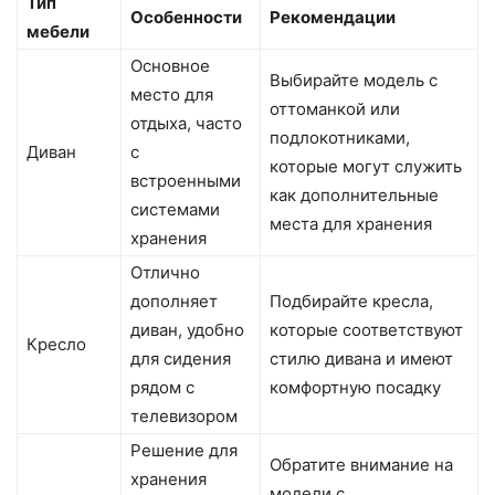
Тип
Особенности
Рекомендации
мебели
Основное
Выбирайте модель с
место для
оттоманкой или
отдыха, часто
подлокотниками,
Диван
с
которые могут служить
встроенными
как дополнительные
системами
места для хранения
хранения
Отлично
дополняет
Подбирайте кресла,
диван, удобно
которые соответствуют
Кресло
для сидения
стилю дивана и имеют
рядом с
комфортную посадку
телевизором
Решение для
Обратите внимание на
хранения
модели с