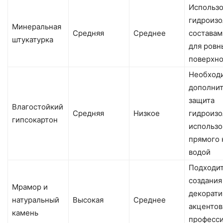
Использо
гидроиз
Минеральная
Средняя
Среднее
составам
штукатурка
для ровн
поверхн
Необход
дополни
защита
Влагостойкий
Средняя
Низкое
гидроизо
гипсокартон
использо
прямого 
водой
Подходит
создания
Мрамор и
декорат
натуральный
Высокая
Среднее
акцентов
камень
професс