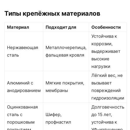
Типы крепёжных материалов
Материал
Подходит для
Особенности
Устойчива к
коррозии,
Нержавеющая
Металлочерепица,
выдерживает
сталь
фальцевая кровля
высокие
нагрузки
Лёгкий вес, не
Алюминий с
Мягкие покрытия,
вызывает
анодированием
мембраны
повреждений
гидроизоляции
Оцинкованная
Долговечность
сталь с
Шифер,
до 15 лет,
порошковым
профнастил
устойчива к
покрытием
УФ-излучению