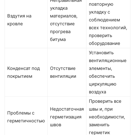
Неправильная
повторную
укладка
укладку с
Вздутия на
материалов,
соблюдением
кровле
отсутствие
всех технологий,
прогрева
проверить
битума
оборудование
Установить
вентиляционные
Конденсат под
Отсутствие
элементы,
покрытием
вентиляции
обеспечить
циркуляцию
воздуха
Проверить все
Недостаточная
швы и, при
Проблемы с
герметизация
необходимости,
герметичностью
швов
заменить
герметик