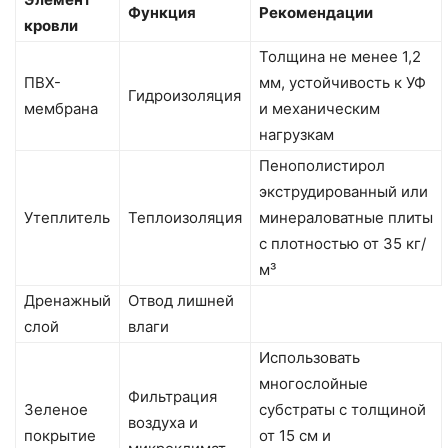
Функция
Рекомендации
кровли
Толщина не менее 1,2
ПВХ-
мм, устойчивость к УФ
Гидроизоляция
мембрана
и механическим
нагрузкам
Пенополистирол
экструдированный или
Утеплитель
Теплоизоляция
минераловатные плиты
с плотностью от 35 кг/
м³
Дренажный
Отвод лишней
слой
влаги
Использовать
многослойные
Фильтрация
Зеленое
субстраты с толщиной
воздуха и
покрытие
от 15 см и