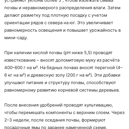
устраняют уклоны более 5°, чтобы избежать смыва
почвы и неравномерного распределения влаги. Затем
делают разметку под плотную посадку с учетом
ориентации рядов с севера на юг. Это увеличивает
равномерность освещения и повышает урожайность в
мини-саду.
При наличии кислой почвы (pH ниже 5,5) проводят
известкование – вносят доломитовую муку из расчёта
400–600 г на м². На бедных почвах вносят перегной (4–
6 кг на м²) и древесную золу (200 г на м²). Эти добавки
улучшают питание и структуру почвы, способствуют
равномерному развитию корневой системы деревьев.
После внесения удобрений проводят культивацию,
чтобы перемешать компоненты с верхним слоем. Через
2–3 недели, после оседания почвы, формируют
посадочные ямы по заранее намеченной схеме.